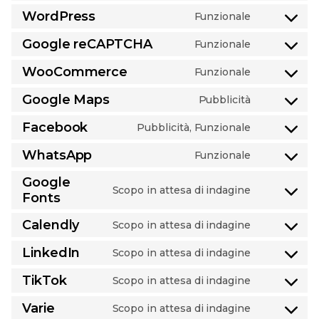
to
WordPress
Funzionale
Consent
service
to
complianz
Google reCAPTCHA
Funzionale
Consent
service
to
wordpress
WooCommerce
Funzionale
Consent
service
to
google-
Google Maps
Pubblicità
Consent
service
recaptcha
to
woocomme
Facebook
Pubblicità, Funzionale
Consent
service
to
google-
WhatsApp
Funzionale
Consent
service
maps
to
facebook
Google
Scopo in attesa di indagine
service
Fonts
Consent
whatsapp
to
Calendly
Scopo in attesa di indagine
service
Consent
google-
to
LinkedIn
Scopo in attesa di indagine
fonts
Consent
service
to
calendly
TikTok
Scopo in attesa di indagine
Consent
service
to
linkedin
Varie
Scopo in attesa di indagine
Consent
service